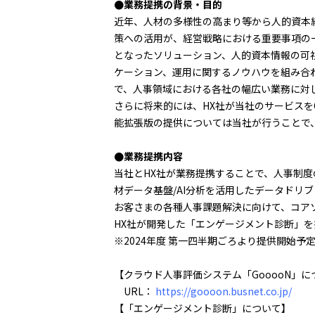
●業務提携の背景・目的
近年、人材の多様性の高まり等から人的資本
策への活用が、経営戦略における重要事項の
となったソリューション、人的資本情報の可
ケーション、運用に関するノウハウを組み合
で、人事領域における各社の幅広い業務に対
さらに将来的には、HX社が当社のサービスを
能拡張版の提供については当社が行うことで
●業務提携内容
当社とHX社が業務提携することで、人事制
材データ基盤/AI分析を活用したデータドリ
お客さまの各種人事課題解決に向けて、コアソ
HX社が開発した「エンゲージメント診断」
※2024年度 第一四半期ごろより提供開始予
【クラウド人事評価システム「GooooN」に
URL：
https://goooon.busnet.co.jp/
【「エンゲージメント診断」について】