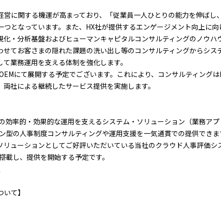
経営に関する機運が高まっており、「従業員一人ひとりの能力を伸ばし
一つとなっています。また、HX社が提供するエンゲージメント向上に向
視化・分析基盤およびヒューマンキャピタルコンサルティングのノウハ
わせてお客さまの隠れた課題の洗い出し等のコンサルティングからシス
して業務運用を支える体制を強化します。
OEMにて展開する予定でございます。これにより、コンサルティングは
、両社による継続したサービス提供を実施します。
度の効率的・効果的な運用を支えるシステム・ソリューション（業務アプ
ブン型の人事制度コンサルティングや運用支援を一気通貫での提供できま
リューションとしてご好評いただいている当社のクラウド人事評価シス
を搭載し、提供を開始する予定です。
定
ついて】