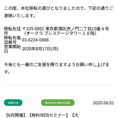
この度、本社移転の運びとなりましたので、下記の通りご
連絡いたします。
移転先住
〒105-0001 東京都港区虎ノ門二丁目10番４号
所
（オークラ プレステージタワー１８階）
移転先電
03-6234-0888
話番号
営業開始
2020年8月17日(月)
日
今後とも一層のご支援を賜りますようお願い申し上げま
す。
2020.06.01
お知らせ
BusinessNetCuBe
【6月開催】【無料WEBセミナー】【大